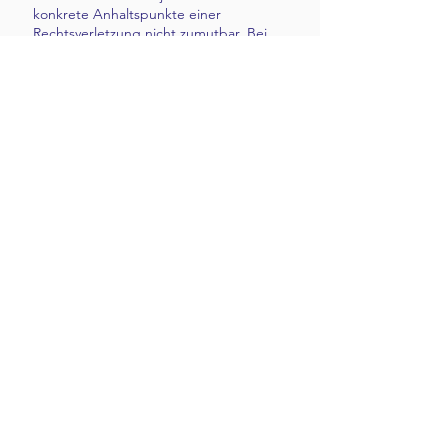
konkrete Anhaltspunkte einer
Rechtsverletzung nicht zumutbar. Bei
Bekanntwerden von Rechtsverletzungen
werden wir derartige Links umgehend
entfernen.
Sie haben Fragen?
Kontaktieren Sie mich
gerne.